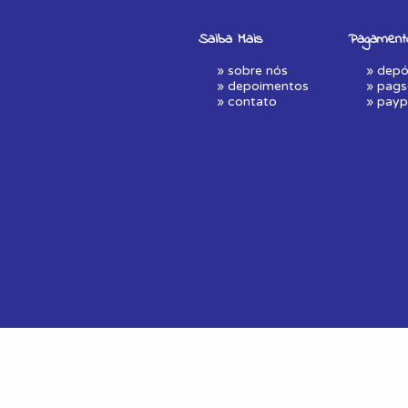
Saiba Mais
Pagament
»
sobre nós
» depó
»
depoimentos
»
pags
»
contato
»
payp